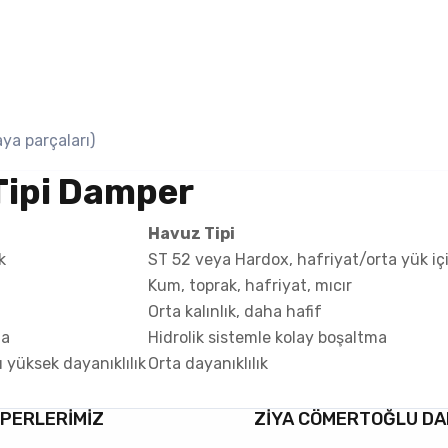
ya parçaları)
 Tipi Damper
Havuz Tipi
k
ST 52 veya Hardox, hafriyat/orta yük iç
Kum, toprak, hafriyat, mıcır
Orta kalınlık, daha hafif
ma
Hidrolik sistemle kolay boşaltma
 yüksek dayanıklılık
Orta dayanıklılık
PERLERİMİZ
ZİYA CÖMERTOĞLU D