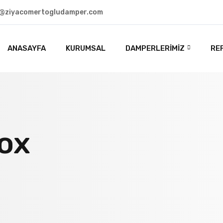
o@ziyacomertogludamper.com
ANASAYFA
KURUMSAL
DAMPERLERIMIZ
RE
dox